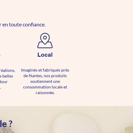
 en toute confiance.
s
Local
Imaginés et fabriqués près
réations,
de Nantes, nos produits
e belles
soutiennent une
tour
consommation locale et
.
raisonnée.
yle ?