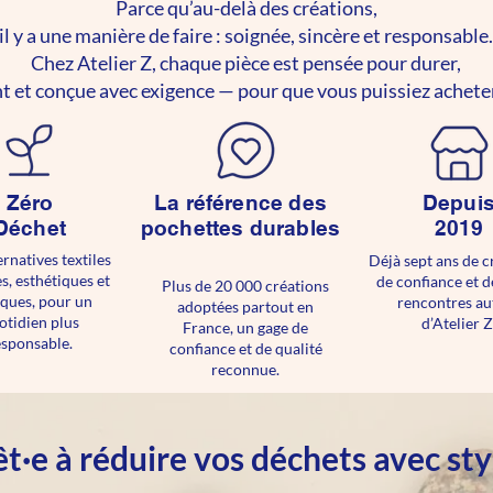
Parce qu’au-delà des créations,
il y a une manière de faire : soignée, sincère et responsable.
Chez Atelier Z, chaque pièce est pensée pour durer,
t et conçue avec exigence — pour que vous puissiez acheter
Zéro
La référence des
Depui
Déchet
pochettes durables
2019
ernatives textiles
Déjà sept ans de c
s, esthétiques et
de confiance et d
Plus de 20 000 créations
iques, pour un
rencontres au
adoptées partout en
otidien plus
d’Atelier Z
France, un gage de
esponsable.
confiance et de qualité
reconnue.
êt·e à réduire vos déchets avec st