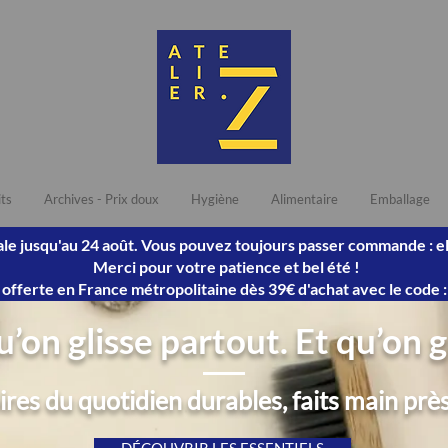
its
Archives - Prix doux
Hygiène
Alimentaire
Emballage
ivale jusqu'au 24 août. Vous pouvez toujours passer commande : e
Merci pour votre patience et bel été !
n offerte en France métropolitaine dès 39€ d'achat avec le cod
’on glisse partout. Et qu’on
res du quotidien durables, faits main pr