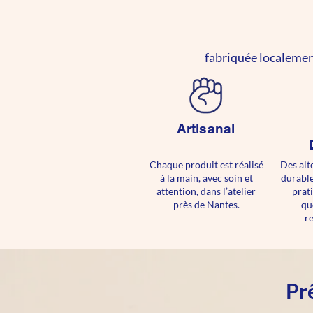
fabriquée localemen
Artisanal
Chaque produit est réalisé
Des alt
à la main, avec soin et
durable
attention, dans l’atelier
prat
près de Nantes.
qu
r
Pr