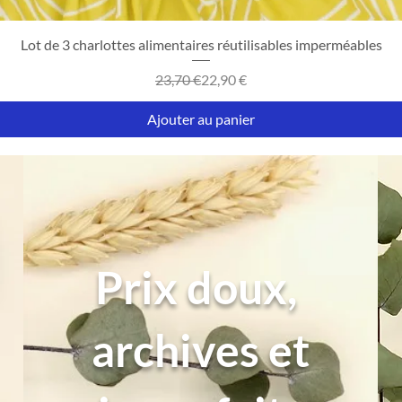
Aperçu rapide
Lot de 3 charlottes alimentaires réutilisables imperméables
Prix original
Prix promotionnel
23,70 €
22,90 €
Ajouter au panier
Prix doux,
archives et