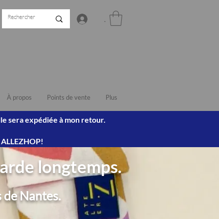
.
À propos
Points de vente
Plus
lle sera expédiée à mon retour.
e : ALLEZHOP!
 garde longtemps.
ès de Nantes.