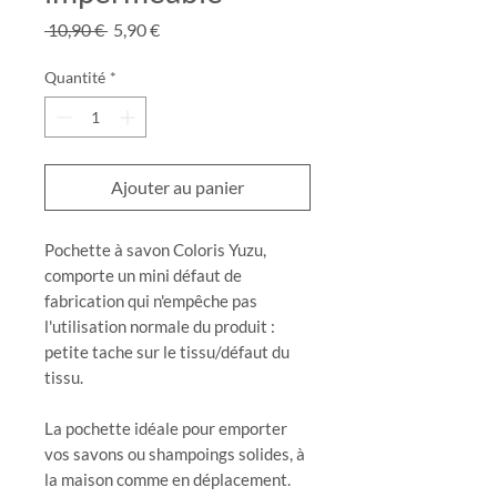
Prix
Prix
 10,90 € 
5,90 €
original
promotionnel
Quantité
*
Ajouter au panier
Pochette à savon Coloris Yuzu,
comporte un mini défaut de
fabrication qui n'empêche pas
l'utilisation normale du produit :
petite tache sur le tissu/défaut du
tissu.
La pochette idéale pour emporter
vos savons ou shampoings solides, à
la maison comme en déplacement.