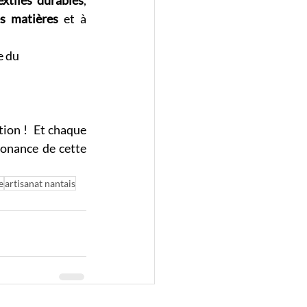
extiles durables
, 
es matières
 et à 
e du 
ion !  Et chaque 
onance de cette 
e
artisanat nantais