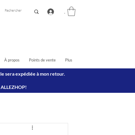
.
À propos
Points de vente
Plus
lle sera expédiée à mon retour.
e : ALLEZHOP!