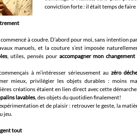
conviction forte : il était temps de fair
utrement
ai commencé à coudre. D’abord pour moi, sans intention parti
avaux manuels, et la couture s’est imposée naturellement
les
, utiles, pensés pour 
accompagner mon changement d
commençais à m’intéresser sérieusement au 
zéro déch
er mieux, privilégier les objets durables : moins mai
res créations étaient en lien direct avec cette démarche 
opalins lavables
, des objets du quotidien finalement! 
xpérimentation et de plaisir : retrouver le geste, la matière
u jeu.
gent tout