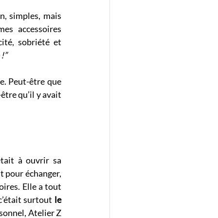
, simples, mais 
es accessoires 
té, sobriété et 
 !”
e. Peut-être que 
tre qu’il y avait 
tait à ouvrir sa 
t pour échanger, 
res. Elle a tout 
’était surtout 
le 
onnel, Atelier Z 