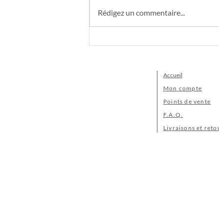
Rédigez un commentaire...
5 façons d’utiliser une
pochette en coton enduit au
quotidien
Accueil
Mon compte
Points de vente
F.A.Q.
Livraisons et reto