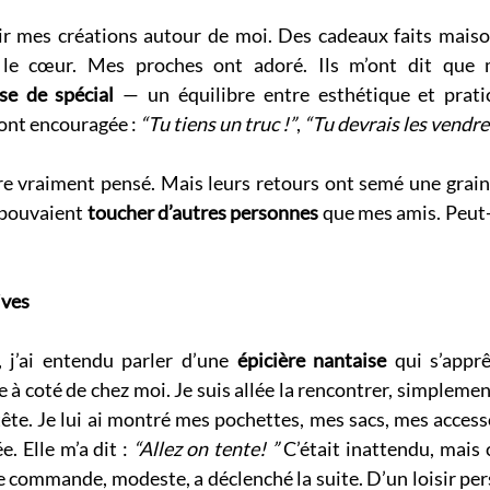
ir mes créations autour de moi. Des cadeaux faits maison
c le cœur. Mes proches ont adoré. Ils m’ont dit que m
se de spécial
 — un équilibre entre esthétique et pratici
ont encouragée : 
“Tu tiens un truc !”
, 
“Tu devrais les vendre
re vraiment pensé. Mais leurs retours ont semé une grain
 pouvaient 
toucher d’autres personnes
 que mes amis. Peut-ê
ives
 j’ai entendu parler d’une 
épicière nantaise
 qui s’apprê
e à coté de chez moi. Je suis allée la rencontrer, simplemen
tête. Je lui ai montré mes pochettes, mes sacs, mes accessoi
. Elle m’a dit : 
“Allez on tente! ” 
C’était inattendu, mais c
e commande, modeste, a déclenché la suite. D’un loisir pers