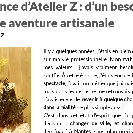
nce d’Atelier Z : d’un bes
e aventure artisanale
 Z
Il y a quelques années, j’étais en plei
sur ma vie professionnelle. Mon ryth
mes valeurs… j’avais vraiment besoi
souffle. À cette époque, j’étais encore 
spectacle
, j’avais un métier que j’aima
mais dans lequel je ne me retrouvais p
J’avais envie de 
revenir à quelque chos
dans la réalité
, de plus simple aussi.
C’est dans cet état d’esprit que j’ai 
décision : 
changer de ville, et chan
déménagé à 
Nantes
, sans plan précis