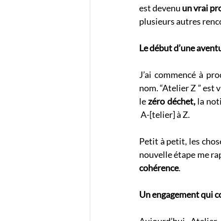
est devenu 
un vrai pr
plusieurs autres renco
Le début d’une avent
J’ai commencé à prod
nom. “Atelier Z ” est 
le 
zéro déchet,
 la not
 A-[telier] à Z.
Petit à petit, les cho
nouvelle étape me rapp
cohérence
.
Un engagement qui c