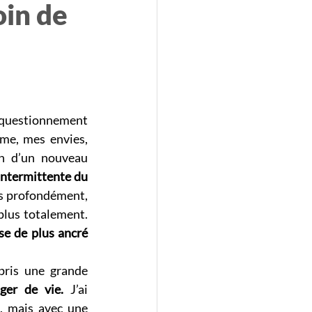
oin de
n questionnement 
me, mes envies, 
n d’un nouveau 
intermittente du 
is profondément, 
lus totalement. 
e de plus ancré 
pris une grande 
ger de vie.
 J’ai 
, mais avec une 