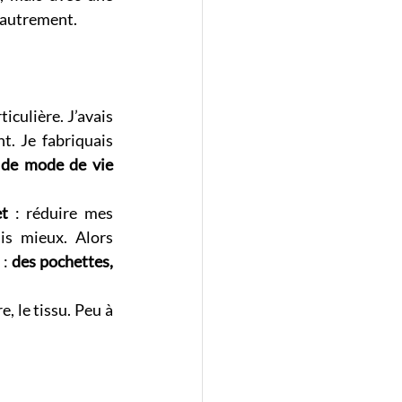
e autrement.
culière. J’avais 
. Je fabriquais 
e mode de vie 
et
 : réduire mes 
s mieux. Alors 
: 
des pochettes, 
, le tissu. Peu à 