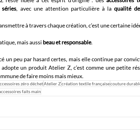
Z reste fidèle à cet esprit d’origine : des 
accessoires t
 séries
, avec une attention particulière à la 
qualité d
ansmettre à travers chaque création, c’est une certaine idé
atique, mais aussi 
beau et responsable
.
 un peu par hasard certes, mais elle continue par convict
 adopte un produit Atelier Z, c’est comme une petite rés
commune de faire moins mais mieux.
ccessoires zéro déchet
Atelier Z
création textile française
couture durabl
accessoires faits main